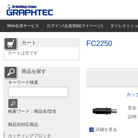
Web会員サービス
ログイン/会員登録(マイページ)
ダイレクトシ
FC2250
カート
カートは空です
商品を探す
キーワード検索
カッタ
型名:
検索ワード：商品名/型名
説明:
製品別対応商品
詳細を見る
カッティングプロッタ