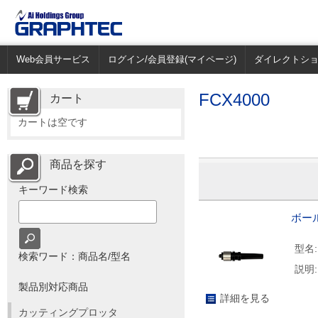
Web会員サービス
ログイン/会員登録(マイページ)
ダイレクトシ
FCX4000
カート
カートは空です
商品を探す
キーワード検索
ボー
型名:
検索ワード：商品名/型名
説明:
製品別対応商品
詳細を見る
カッティングプロッタ