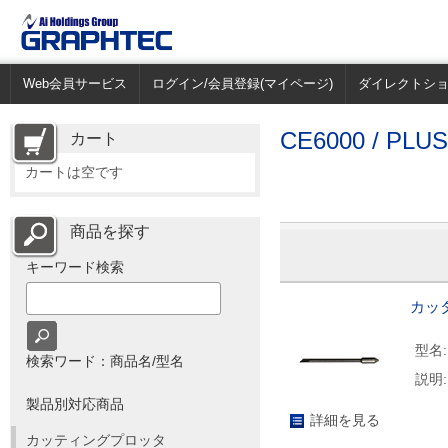
Web会員サービス
ログイン/会員登録(マイページ)
ダイレクトシ
CE6000 / PLUS
カート
カートは空です
商品を探す
キーワード検索
カッタ
型名:
検索ワード：商品名/型名
説明:
製品別対応商品
詳細を見る
カッティングプロッタ