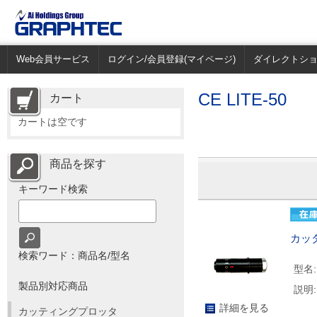
Web会員サービス
ログイン/会員登録(マイページ)
ダイレクトシ
CE LITE-50
カート
カートは空です
商品を探す
キーワード検索
カッ
検索ワード：商品名/型名
型名:
製品別対応商品
説明:
詳細を見る
カッティングプロッタ