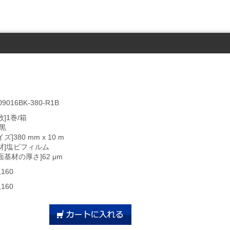
09016BK-380-R1B
数]1巻/箱
]黒
イズ]380 mm x 10 m
材]塩ビフィルム
面基材の厚さ]62 μm
,160
,160