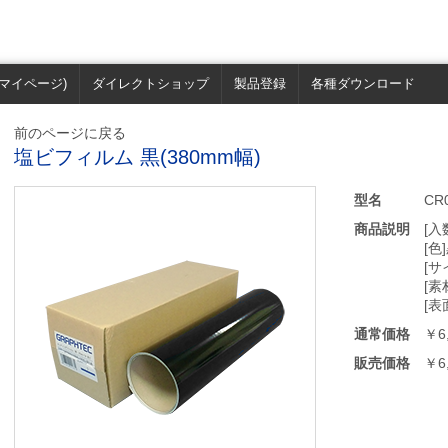
マイページ)
ダイレクトショップ
製品登録
各種ダウンロード
前のページに戻る
塩ビフィルム 黒(380mm幅)
型名
CR
商品説明
[入
[色
[サ
[素
[表
通常価格
￥6
販売価格
￥6