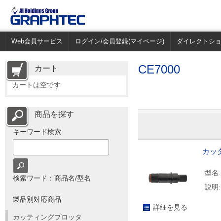
Web会員サービス
ログイン/会員登録(マイページ)
ダイレクトシ
CE7000
カート
カートは空です
商品を探す
キーワード検索
カッタ
型名:
検索ワード：商品名/型名
説明:
製品別対応商品
詳細を見る
カッティングプロッタ