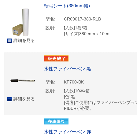
転写シート(380mm幅)
型名:
CR09017-380-R1B
説明:
[入数]1巻/箱
[サイズ]380 mm x 10 m
詳細を見る
水性ファイバーペン 黒
型名:
KF700-BK
説明:
[入数]10本/箱
[色]黒
詳細を見る
[備考]ご使用にはファイバーペンプラン
FIBERが必要。
水性ファイバーペン 赤