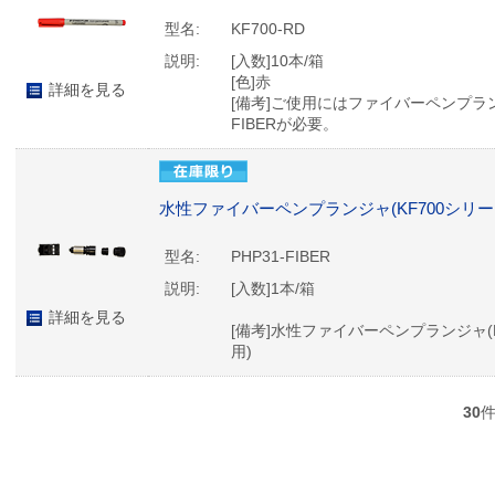
型名:
KF700-RD
説明:
[入数]10本/箱
[色]赤
詳細を見る
[備考]ご使用にはファイバーペンプラン
FIBERが必要。
水性ファイバーペンプランジャ(KF700シリー
型名:
PHP31-FIBER
説明:
[入数]1本/箱
詳細を見る
[備考]水性ファイバーペンプランジャ(
用)
30