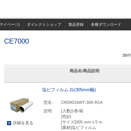
マイページ)
ダイレクトショップ
製品登録
各種ダウンロード
CE7000
30
商品名/商品説明
塩ビフィルム 白(305mm幅)
型名:
CR09016WT-305-R1A
説明:
[入数]1巻/箱
[色]白
[サイズ]305 mm x 5 m
詳細を見る
[素材]塩ビフィルム