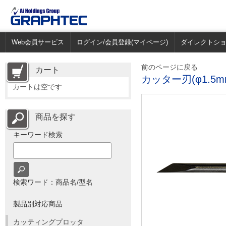
Web会員サービス
ログイン/会員登録(マイページ)
ダイレクトシ
前のページに戻る
カート
カッター刃(φ1.5mm
カートは空です
商品を探す
キーワード検索
検索ワード：商品名/型名
製品別対応商品
カッティングプロッタ