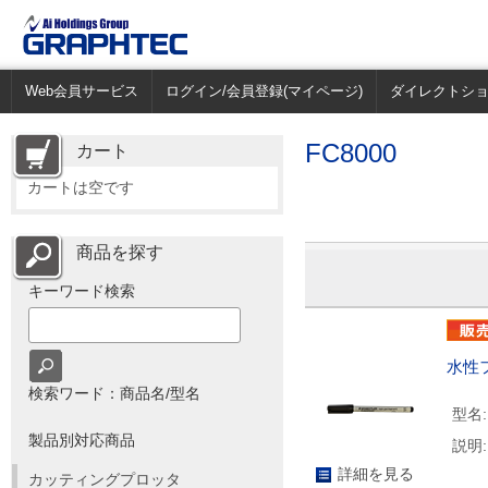
Web会員サービス
ログイン/会員登録(マイページ)
ダイレクトシ
FC8000
カート
カートは空です
商品を探す
キーワード検索
水性
検索ワード：商品名/型名
型名:
製品別対応商品
説明:
詳細を見る
カッティングプロッタ