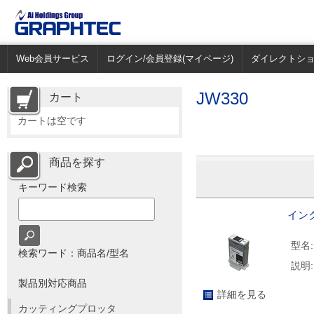
Web会員サービス
ログイン/会員登録(マイページ)
ダイレクトシ
JW330
カート
カートは空です
商品を探す
キーワード検索
インク
型名:
検索ワード：商品名/型名
説明:
製品別対応商品
詳細を見る
カッティングプロッタ