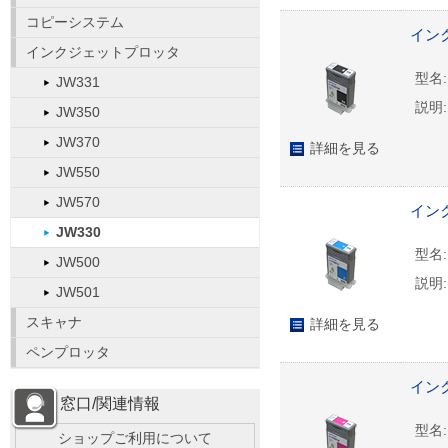
コピーシステム
インク
インクジェットプロッタ
型名:
JW331
説明:
JW350
JW370
詳細を見る
JW550
JW570
インク
JW330
型名:
JW500
説明:
JW501
スキャナ
詳細を見る
ペンプロッタ
インク
窓口/関連情報
型名:
ショップご利用について