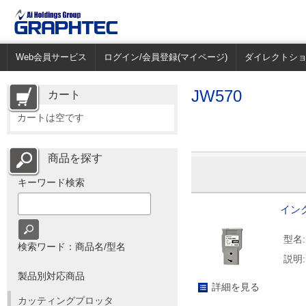
Web会員サービス
ログイン/会員登録(マイページ)
ダイレクトシ
JW570
カート
カートは空です
商品を探す
キーワード検索
インク
型名:
検索ワード：商品名/型名
説明:
製品別対応商品
詳細を見る
カッティングプロッタ