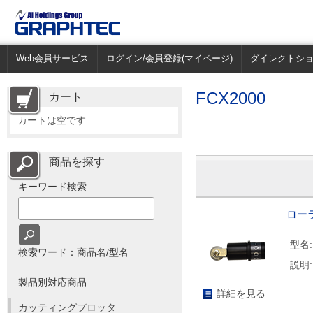
Web会員サービス
ログイン/会員登録(マイページ)
ダイレクトシ
FCX2000
カート
カートは空です
商品を探す
キーワード検索
ローラ
型名:
検索ワード：商品名/型名
説明:
製品別対応商品
詳細を見る
カッティングプロッタ