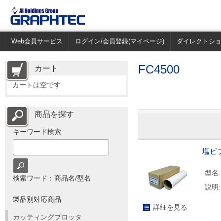
Web会員サービス
ログイン/会員登録(マイページ)
ダイレクトシ
FC4500
カート
カートは空です
商品を探す
キーワード検索
塩ビフ
型名:
検索ワード：商品名/型名
説明:
製品別対応商品
詳細を見る
カッティングプロッタ