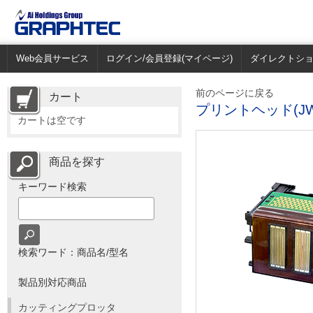
Web会員サービス
ログイン/会員登録(マイページ)
ダイレクトシ
前のページに戻る
カート
プリントヘッド(JW3
カートは空です
商品を探す
キーワード検索
検索ワード：商品名/型名
製品別対応商品
カッティングプロッタ